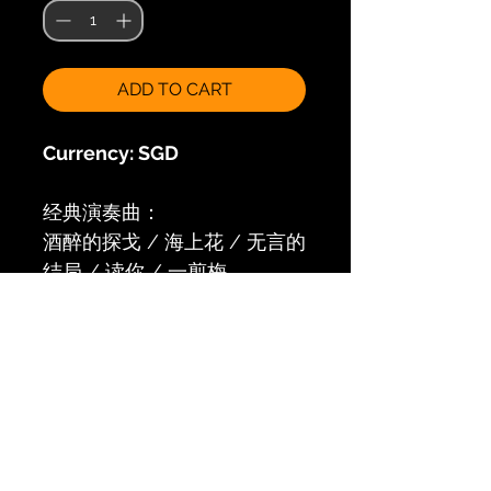
ADD TO CART
Currency: SGD
经典演奏曲：
酒醉的探戈 / 海上花 / 无言的
结局 / 读你 / 一剪梅
原来的我 / 请跟我来 / 潇洒的
走 / 海韵 / 是否激情过后
情人的眼泪 / 浪迹天涯 / 牵引
/ 昨夜星辰 / 走在阳光里 / 情
锁/想你
庭院深深 / 祈祷 / 想你 / 结
束 / 另一种乡愁 / 午夜的街头