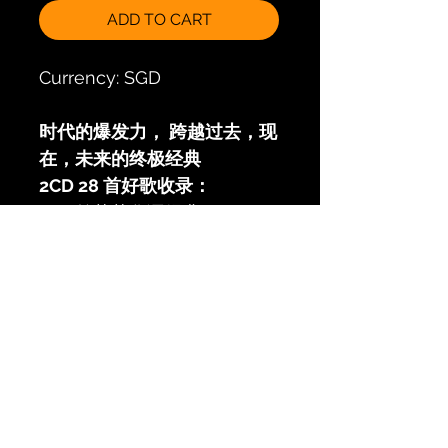
ADD TO CART
Currency: SGD
时代的爆发力， 跨越过去，现
在，未来的终极经典
2CD 28 首好歌收录：
- 14 首苏芮华语经典
-4 首具爆发力Live 演唱会代
表作，与张雨生 / 张清芳 / 张
惠妹合唱
-9 首 英文 Live Pub 歌曲原音
重现
-1 首间南语代表作
Track List
CD1
所有原音经典好歌母带经过重
FAQ