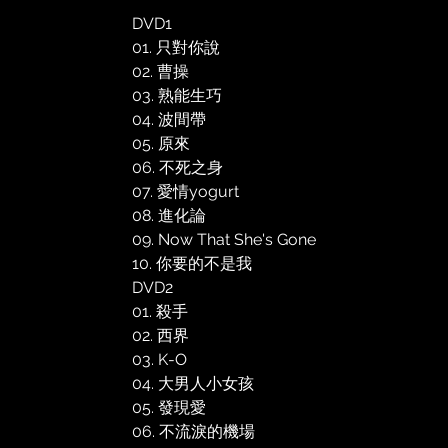
DVD1
01. 只對你說
02. 曹操
03. 熟能生巧
04. 波間帶
05. 原來
06. 不死之身
07. 愛情yogurt
08. 進化論
09. Now That She's Gone
10. 你要的不是我
DVD2
01. 殺手
02. 西界
03. K-O
04. 大男人小女孩
05. 發現愛
06. 不流淚的機場