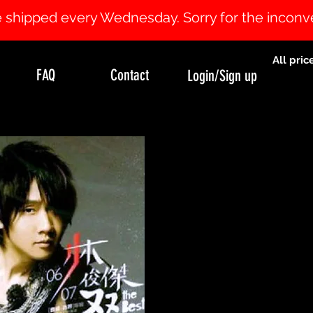
 be shipped every Wednesday. Sorry for the incon
All pric
FAQ
Contact
Login/Sign up