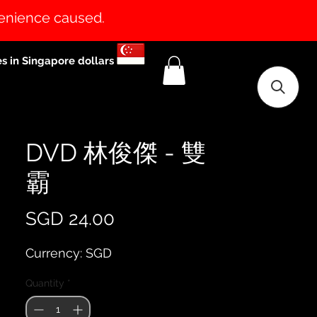
venience caused.
es in Singapore dollars
DVD 林俊傑 - 雙
霸
Price
SGD 24.00
Currency: SGD
Quantity
*