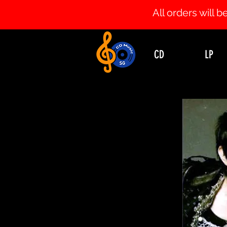
All orders will
CD
LP